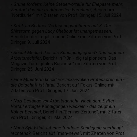
•
Grüne fordern: Keine Steuervorteile für Ehepaare mehr:
Zerstört das die traditionellen Familien?
, Bericht im
"Nordkurier" mit Zitaten von Prof. Diringer, 15. Juli 2024
•
Kritik an Berliner Verfassungsrichterin auf X:
Der
Shitstorm gegen Lucy Chebout ist unangemessen
,
Bericht in der Legal Tribune Online mit Zitaten von Prof.
Diringer, 9. Juli 2024
•
Social-Media-Likes als Kündigungsgrund? Das sagt ein
Arbeitsrechtler
, Bericht in "t3n - digital pioneers. Das
Magazin für digitales Business" mit Zitaten von Prof.
Diringer, 25. Juni 2024
•
Eine Ministerin knickt vor links-woken Professoren ein -
die Botschaft ist fatal
, Bericht auf Fokus-Online mit
Zitaten von Prof. Diringer, 17. Juni 2024
•
Nazi Gesänge vor Arbeitsgericht: Nach dem Sylter
Vorfall erfolgte Kündigungen wackeln - das zeigt ein
Kölner Beispiel
, Bericht in "Berliner Zeitung", mit Zitaten
von Prof. Diringer, 31. Mai 2024.
•
Nach Sylt-Eklat: Ist eine fristlose Kündigung überhaupt
rechtens?
, Bericht auf "msn-news", mit Zitaten von Prof.