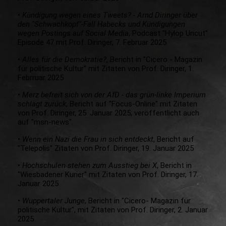
•
Kündigung wegen eines Tweets? - Arnd Diringer über
den "Schwachkopf"-Fall Habecks und Kündigungen
wegen Postings auf Social Media
, Podcast "Hylop Uncut"
Episode 47 mit Prof. Diringer, 7. Februar 2025
•
Alles für die Demokratie?
, Bericht in "Cicero - Magazin
für politische Kultur" mit Zitaten von Prof. Diringer, 1.
Febrruar 2025
•
Merz befreit sich von der AfD - das grün-linke Imperium
schlägt zurück
, Bericht auf "Focus-Online" mit Zitaten
von Prof. Diringer, 25. Januar 2025; veröffentlicht auch
auf "msn-news".
•
Wenn ein Nazi die Frau in sich entdeckt
, Bericht auf
"Telepolis" Zitaten von Prof. Diringer, 19. Januar 2025
•
Hochschulen stehen zum Ausstieg bei X
, Bericht in
"Wiesbadener Kurier" mit Zitaten von Prof. Diringer, 17.
Januar 2025
•
Wuppertaler Junge
, Bericht in "Cicero- Magazin für
politische Kultur", mit Zitaten von Prof. Diringer, 2. Januar
2025