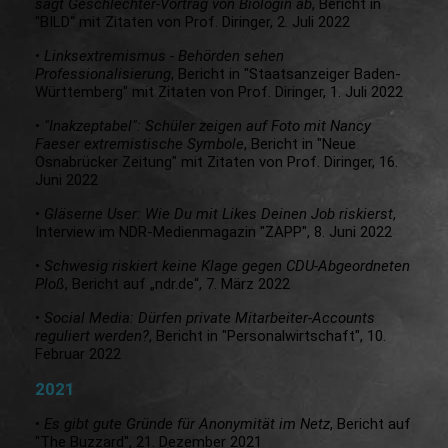
sagt Geschlechter-Vortrag von Biologin ab
, Bericht in
"BILD“ mit Zitaten von Prof. Diringer, 2. Juli 2022
•
Linksextremismus - Behörden sehen
Professionalisierung
, Bericht in "Staatsanzeiger Baden-
Württemberg" mit Zitaten von Prof. Diringer, 1. Juli 2022
•
"Inakzeptabel": Schüler zeigen auf Foto mit Nancy
Faeser extremistische Symbole
, Bericht in "Neue
Osnabrücker Zeitung" mit Zitaten von Prof. Diringer, 16.
Juni 2022
•
Gläserne User: Wie Du mit Likes Deinen Job riskierst
,
Interview im NDR-Medienmagazin "ZAPP", 8. Juni 2022
•
Schwesig riskiert keine Klage gegen CDU-Abgeordneten
Ploß
, Bericht auf „ndr.de“, 7. März 2022
•
Social Media: Dürfen private Mitarbeiter-Accounts
reguliert werden?
, Bericht in "Personalwirtschaft", 10.
Februar 2022
2021
•
Es gibt gute Gründe für Anonymität im Netz
, Bericht auf
"The Buzzard", 21. Dezember 2021