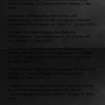
"Berliner Zeitung" mit Zitaten von Prof. Diringer, 2. Mai
2024
•
Diakonie - "Meilenweit von der Rechts- und
Werteordnung entfernt, die das Grundgesetz statuiert"
,
Interview mit Prof. Diringer auf "Welt-TV", 30. April 2024
•
9Punkt - Die Debattenrundschau
, Bericht in
"Perlentaucher - Das Kulturmagazin", mit Zitaten von
Prof. Diringer, 27. April 2024
•
Streikrecht - Der Maßlosigkeit der GDL Grenzen
setzen
, Bericht in "Kölner Stadt-Anzeiger" mit Zitaten
von Prof. Diringer; veröffentlicht auch auf msn-News,
22. März 2024
•
Streik beendet - Bahn will schnell wieder Normalbetrieb
,
Bericht auf "tagesschau.de" mit Zitaten von Prof.
Diringer, 13. März 2024
•
Arbeitsrechtler zu Bahn-Tarifstreik: "Vielleicht mal die
Nacht an der Hotelbar durchsaufen"
, Bericht auf
"tagesschau.de" mit Zitaten von Prof. Diringer, 13. März
2024