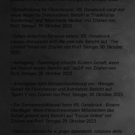
•
Gehaltsabzug für Fleischesser: VfL Osnabrück sorgt mit
neuer Regel für Diskussionen
, Bericht in "Frankfurter
Rundschau" und "Münchener Merkur" mit Zitaten von
Prof. Diringer, 31. Oktober 2023
•
Salary deduction for meat eaters: VfL Osnabrück
causes discussion with the new role
, Bericht auf "The
Limited Times mit Zitaten von Prof. Diringer, 30. Oktober
2023
•
Aufregung - Zweitlegist streicht Kickern Gehalt, wenn
sie Fleisch essen
, Bericht auf "oe24" mit Zitaten von
Prof. Diringer, 30. Oktober 2023
•
Arbeitgeber führt Klimaschutzklausel ein - Weniger
Gehalt für Fleischesser und Autofahrer
, Bericht auf
"Sport 1" mit Zitaten von Prof. Diringer, 30. Oktober 2023
•
Die 'Gemeinwohlklausel beim VfL Osnabrück - Bizarre
Öko-Regel: Wenn Fleisch-essenden Mitarbeitern das
Gehalt gekürzt wird
, Bericht auf "Focus-Online" mit
Zitaten von Prof. Diringer, 29. Oktober 2023
•
Sanzioni climatiche ai propri dipendenti: riduzioni dello