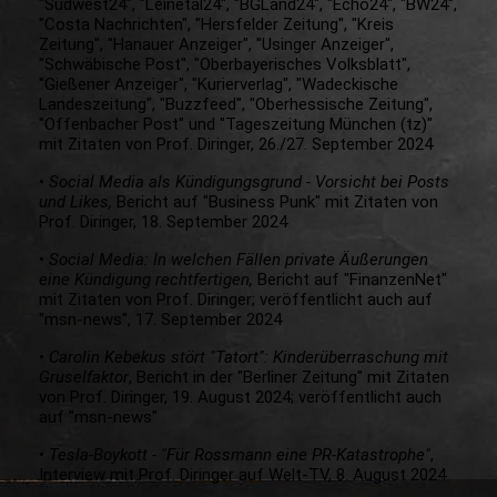
"Südwest24", "Leinetal24", "BGLand24", "Echo24", "BW24",
"Costa Nachrichten", "Hersfelder Zeitung", "Kreis
Zeitung", "Hanauer Anzeiger", "Usinger Anzeiger",
"Schwäbische Post", "Oberbayerisches Volksblatt",
"Gießener Anzeiger", "Kurierverlag", "Wadeckische
Landeszeitung", "Buzzfeed", "Oberhessische Zeitung",
"Offenbacher Post" und "Tageszeitung München (tz)"
mit Zitaten von Prof. Diringer, 26./27. September 2024
•
Social Media als Kündigungsgrund - Vorsicht bei Posts
und Likes,
Bericht auf "Business Punk" mit Zitaten von
Prof. Diringer, 18. September 2024
•
Social Media: In welchen Fällen private Äußerungen
eine Kündigung rechtfertigen,
Bericht auf "FinanzenNet"
mit Zitaten von Prof. Diringer; veröffentlicht auch auf
"msn-news", 17. September 2024
•
Carolin Kebekus stört "Tatort": Kinderüberraschung mit
Gruselfaktor
, Bericht in der "Berliner Zeitung" mit Zitaten
von Prof. Diringer, 19. August 2024; veröffentlicht auch
auf "msn-news"
•
Tesla-Boykott - "Für Rossmann eine PR-Katastrophe"
,
Interview mit Prof. Diringer auf Welt-TV, 8. August 2024