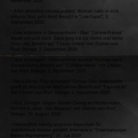
November 2020
•
After attending corona protest: Woman calls in sick,
refuses test, gets fired
, Bericht in "Law Expat", 3.
September 2020
•
Frau arbeitete in Seniorenheim - Über "Corona-Prämie"
freute sie sich noch: Dann ging sie zur Demo und verlor
ihren Job
, Bericht auf "Focus-Online" mit Zitaten von
Prof. Diringer, 2. September 2020
•
Test verweigert - Seniorenheim kündigt Putzfrau nach
Corona-Demo
, Bericht auf "T-Online-News" mit Zitaten
von Prof. Diringer, 2. September 2020
•
Nach Demo: Frau verweigert Corona-Test, Arbeitgeber
greift zu drastischer Maßnahme
, Bericht auf "Express.de"
mit Zitaten von Prof. Diringer, 2. September 2020
•
Prof. Diringer: Gegen Gender-Zwang an Hochschulen
,
Bericht in „Idea.- Das Magazin“ mit Zitaten von Prof.
Diringer, 30. August 2020
•
Homeoffice: Häufig wird eine Pauschale für
entstehende Kosten gezahlt
, Interview in "Staatsanzeiger
Baden-Württemberg", 31. Juli 2020