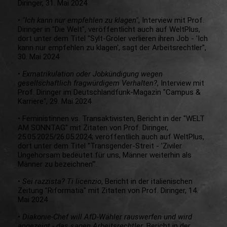
Diringer, 31. Mai 2024
•
"Ich kann nur empfehlen zu klagen"
, Interview mit Prof.
Diringer in "Die Welt", veröffentlicht auch auf WeltPlus,
dort unter dem Titel "Sylt-Gröler verlieren ihren Job - 'Ich
kann nur empfehlen zu klagen', sagt der Arbeitsrechtler",
30. Mai 2024
•
Exmatrikulation oder Jobkündigung wegen
gesellschaftlich fragwürdigem Verhalten?
, Interview mit
Prof. Diringer im Deutschlandfunk-Magazin "Campus &
Karriere", 29. Mai 2024
• Feministinnen vs. Transaktivisten, Bericht in der "WELT
AM SONNTAG" mit Zitaten von Prof. Diringer,
25.05.2025/26.05.2024; veröffentlich auch auf WeltPlus,
dort unter dem Titel "Transgender-Streit - 'Ziviler
Ungehorsam bedeutet für uns, Männer weiterhin als
Männer zu bezeichnen'".
•
Sei razzista? Ti licenzio
, Bericht in der italienischen
Zeitung "Riformatia" mit Zitaten von Prof. Diringer, 14.
Mai 2024
•
Diakonie-Chef will AfD-Wähler rauswerfen und wird
angezeigt - das sagen Arbeitsrechtler
, Bericht in der