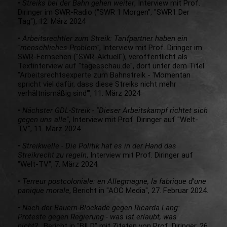
•
Streiks bei der Bahn gehen weiter
, Interview mit Prof.
Diringer im SWR-Radio ("SWR 1 Morgen", "SWR1 Der
Tag"), 12. März 2024
•
Arbeitsrechtler zum Streik: Tarifpartner haben ein
"menschliches Problem"
, Interview mit Prof. Diringer im
SWR-Fernsehen ("SWR-Aktuell"), veröffentlicht als
Textinterview auf "tagesschau.de", dort unter dem Titel
"Arbeitsrechtsexperte zum Bahnstreik - 'Momentan
spricht viel dafür, dass diese Streiks nicht mehr
verhältnismäßig sind'", 11. März 2024
•
Nächster GDL-Streik - "Dieser Arbeitskampf richtet sich
gegen uns alle"
, Interview mit Prof. Diringer auf "Welt-
TV", 11. März 2024
•
Streikwelle - Die Politik hat es in der Hand das
Streikrecht zu regeln
, Interview mit Prof. Diringer auf
"Welt-TV", 7. März 2024.
•
Terreur postcoloniale: en Allegmagne, la fabrique d'une
panique morale
, Bericht in "AOC Media", 27. Februar 2024.
•
Nach der Bauern-Blockade gegen Ricarda Lang:
Proteste gegen Regierung - was ist erlaubt, was
nicht?
, Bericht in "BILD" mit Zitaten von Prof. Diringer, 26.