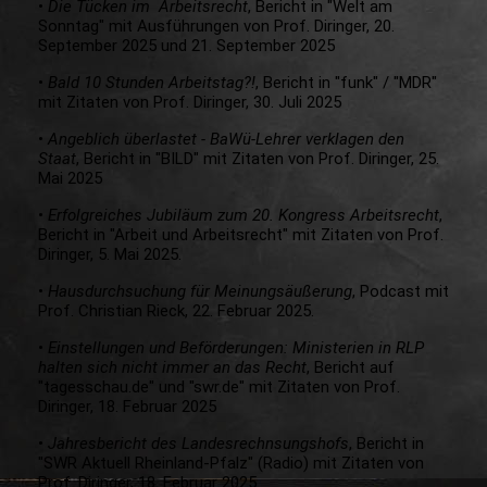
•
Die Tücken im Arbeitsrecht
, Bericht in "Welt am
Sonntag" mit Ausführungen von Prof. Diringer, 20.
September 2025 und 21. September 2025
•
Bald 10 Stunden Arbeitstag?!
, Bericht in "funk" / "MDR"
mit Zitaten von Prof. Diringer, 30. Juli 2025
•
Angeblich überlastet - BaWü-Lehrer verklagen den
Staat
, Bericht in "BILD" mit Zitaten von Prof. Diringer, 25.
Mai 2025
•
Erfolgreiches Jubiläum zum 20. Kongress Arbeitsrecht
,
Bericht in "Arbeit und Arbeitsrecht" mit Zitaten von Prof.
Diringer, 5. Mai 2025.
•
Hausdurchsuchung für Meinungsäußerung
, Podcast mit
Prof. Christian Rieck, 22. Februar 2025.
•
Einstellungen und Beförderungen: Ministerien in RLP
halten sich nicht immer an das Recht
, Bericht auf
"tagesschau.de" und "swr.de" mit Zitaten von Prof.
Diringer, 18. Februar 2025
•
Jahresbericht des Landesrechnsungshofs
, Bericht in
"SWR Aktuell Rheinland-Pfalz" (Radio) mit Zitaten von
Prof. Diringer, 18. Februar 2025