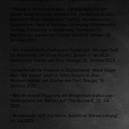
•
Klausel in Arbeitsverträgen - Gehaltsabzug für ein
Steak
? Arbeitsrechtler kritisiert VfL Osnabrück scharf,
Bericht in: Neue Osnabrücker Zeitung, Norddeutsche
Nachrichten, General Anzeiger, Schleswig-Holsteinische
Zeitung, Schweriner Volkszeitung, Ostfriesische
Nachrichten, jeweils mit Zitaten von Prof. Diringer, 25.
Oktober 2023
•
Irre Klausel bei Fußballverein Osnabrück - Weniger Geld
für Mitarbeiter, die Steak essen?
, Bericht in der BILD-
Zeitung mit Zitaten von Prof. Diringer, 25. Oktober 2023
•
Israelfeindliche Proteste in Deutschland - Wann folgen
dem "Nie wieder" endlich Taten
, Bericht in „Pro-
Medienmagazin“ mit Zitaten von Prof. Diringer, 10.
Oktober 2023
•
Wie die Ampel-Regierung die Mindestlohndiskussion
herbeigeführt hat
, Bericht auf "The Buzzard", 20. Juli
2023
•
Mindestlohn trifft Gierflation
, Bericht in "Börsenzeitung",
14. Juli 2023