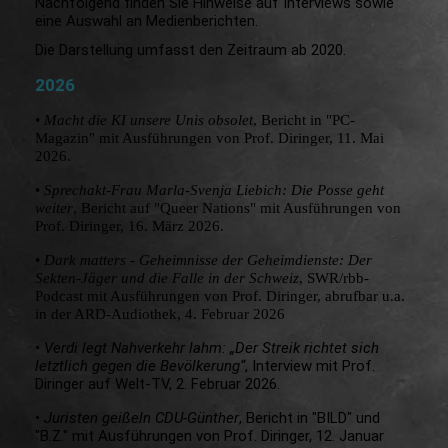
Nachfolgend finden Sie Hinweise auf Interviews sowie
eine Auswahl an Medienberichten.
Die Darstellung umfasst den Zeitraum ab 2020.
2026
•
Macht die KI unsere Unis obsolet
, Bericht in "PC-
Magazin" mit Ausführungen von Prof. Diringer, 11. Mai
2026.
•
Sprechakt-Frau Marla-Svenja Liebich: Die Posse geht
weiter
, Bericht auf "Queer Nations" mit Ausführungen von
Prof. Diringer, 16. März 2026.
•
Dark matters - Geheimnisse der Geheimdienste: Der
Sekten-Jäger und die Falle in der Schweiz
, SWR/rbb-
Podcast mit Ausführungen von Prof. Diringer, abrufbar u.a.
in der ARD-Audiothek, 4. Februar 2026
•
Verdi legt Nahverkehr lahm: „Der Streik richtet sich
letztlich gegen die Bevölkerung“
, Interview mit Prof.
Diringer auf Welt-TV, 2. Februar 2026.
•
Juristen geißeln CDU-Günther
, Bericht in "BILD" und
"B.Z." mit Ausführungen von Prof. Diringer, 12. Januar