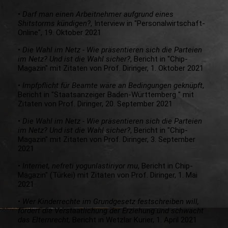
•
Darf man einen Arbeitnehmer aufgrund eines
Shitstorms kündigen?
, Interview in "Personalwirtschaft-
Online", 19. Oktober 2021
•
Die Wahl im Netz - Wie präsentieren sich die Parteien
im Netz? Und ist die Wahl sicher?
, Bericht in "Chip-
Magazin" mit Zitaten von Prof. Diringer, 1. Oktober 2021
•
Impfpflicht für Beamte wäre an Bedingungen geknüpft
,
Bericht in "Staatsanzeiger Baden-Württemberg " mit
Zitaten von Prof. Diringer, 20. September 2021
•
Die Wahl im Netz - Wie präsentieren sich die Parteien
im Netz? Und ist die Wahl sicher?
, Bericht in "Chip-
Magazin" mit Zitaten von Prof. Diringer, 3. September
2021
•
Internet, nefreti yogunlastiriyor mu
, Bericht in Chip-
Magazin" (Türkei) mit Zitaten von Prof. Diringer, 1. Mai
2021
•
Wer Kinderrechte im Grundgesetz festschreiben will,
fördert die Verstaatlichung der Erziehung und schwächt
das Elternrecht,
Bericht in Wetzlar Kurier, 1. April 2021