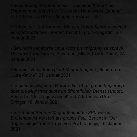
•
Regulierung: Staatseinfluss - Das enge Korsett der
Unternehmer
, Bericht in "Deutsche Handwerks-Zeitung"
mit Zitaten von Prof. Diringer, 5. Februar 2021
•
Putsch der Plattformen - Mit den Trump-Sperren beginnt
ein postmodernes Internet
, Bericht in "c´t-magazin", 30.
Januar 2021
•
Berlínská senátorka chce kvóty pro migranty ve správě.
Neústavní, míní kritici
, Bericht in „Mladá fronta Dnes“, 24.
Januar 2021
•
Berliner Verwaltung plant Migrantenquote
, Bericht auf
„Jura-Online“, 21. Januar 2021
•
Ungleicher Zugang - Warum die rot-rot-grüne Regierung
über die Migrantenquote im öffentlichen Dienst streitet
,
Bericht in "Der Tagesspiegel" mit Zitaten von Prof.
Diringer, 18. Januar 2021
•
Streit über Berliner Migrantenquote - SPD wertet
Breitenbachs Vorstoß als grobes Foul
, Bericht in "Der
Tagesspiegel" mit Zitaten von Prof. Diringer, 16. Januar
2021