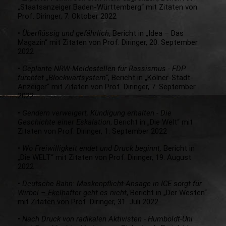
„Staatsanzeiger Baden-Württemberg“ mit Zitaten von
Prof. Diringer, 7. Oktober 2022
•
Überflüssig und gefährlich
, Bericht in „Idea – Das
Magazin“ mit Zitaten von Prof. Diringer, 20. September
2022
•
Geplante NRW-Meldestellen für Rassismus - FDP
fürchtet „Blockwartsystem“
, Bericht in „Kölner-Stadt-
Anzeiger“ mit Zitaten von Prof. Diringer, 7. September
2022
•
Gendern verweigert, Kündigung erhalten - Die
Geschichte einer Eskalation
, Bericht in „Die Welt“ mit
Zitaten von Prof. Diringer, 1. September 2022
•
Wo Freiwilligkeit endet und Druck beginnt,
Bericht in
„Die WELT“ mit Zitaten von Prof. Diringer, 19. August
2022
•
Deutsche Bahn: Maskenpflicht-Ansage in ICE sorgt für
Wirbel – Ekelhafter geht es nicht
, Bericht in „Der Westen“
mit Zitaten von Prof. Diringer, 31. Juli 2022
•
Nach Druck von radikalen Aktivisten - Humboldt-Uni