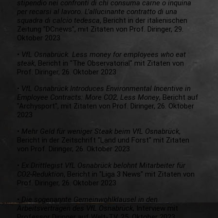
stipendio nei confronti di chi consuma carne o inquina
per recarsi al lavoro. L’allucinante contratto di una
squadra di calcio tedesca
, Bericht in der italienischen
Zeitung "DCnews", mit Zitaten von Prof. Diringer, 29.
Oktober 2023
•
VfL Osnabrück. Less money for employees who eat
steak
, Bericht in "The Observatorial" mit Zitaten von
Prof. Diringer, 26. Oktober 2023
•
VfL Osnabrück Introduces Environmental Incentive in
Employee Contracts: More CO2, Less Money
, Bericht auf
"Archysport", mit Zitaten von Prof. Diringer, 26. Oktober
2023
•
Mehr Geld für weniger Steak beim VfL Osnabrück
,
Bericht in der Zeitschrift "Land und Forst" mit Zitaten
von Prof. Diringer, 26. Oktober 2023
•
Ex Drittlegist VfL Osnabrück belohnt Mitarbeiter für
CO2-Reduktion
, Bericht in "Liga 3 News" mit Zitaten von
Prof. Diringer, 26. Oktober 2023
•
Die sogenannte Gemeinwohlklausel in den
Arbeitsverträgen des VfL Osnabrück
, Interview mit
Professor Diringer auf Welt-TV, 25. Oktober 2023