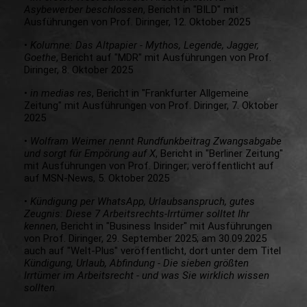
Asybewerber beschlossen
, Bericht in "BILD" mit
Ausführungen von Prof. Diringer, 12. Oktober 2025
•
Kolumne: Das Altpapier - Mythos, Legende, Jagger,
Goethe
, Bericht auf "MDR" mit Ausführungen von Prof.
Diringer, 8. Oktober 2025
•
in medias res
, Bericht in "Frankfurter Allgemeine
Zeitung" mit Ausführungen von Prof. Diringer, 7. Oktober
2025
•
Wolfram Weimer nennt Rundfunkbeitrag Zwangsabgabe
und sorgt für Empörung auf X
, Bericht in "Berliner Zeitung"
mit Ausführungen von Prof. Diringer; veröffentlicht auf
auf MSN-News, 5. Oktober 2025
•
Kündigung per WhatsApp, Urlaubsanspruch, gutes
Zeugnis: Diese 7 Arbeitsrechts-Irrtümer solltet Ihr
kennen
, Bericht in "Business Insider" mit Ausführungen
von Prof. Diringer, 29. September 2025; am 30.09.2025
auch auf "Welt-Plus" veröffentlicht, dort unter dem Titel
Kündigung, Urlaub, Abfindung - Die sieben größten
Irrtümer im Arbeitsrecht - und was Sie wirklich wissen
sollten
.