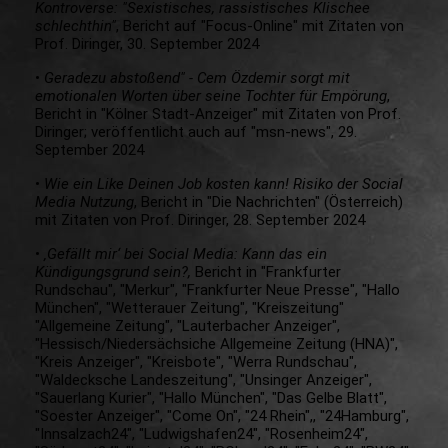
Kontroverse: "Sexistisches, rassistisches Klischee
schlechthin"
, Bericht auf "Focus-Online" mit Zitaten von
Prof. Diringer, 30. September 2024
•
Geradezu abstoßend" - Cem Özdemir sorgt mit
emotionalen Worten über seine Tochter für Empörung
,
Bericht in "Kölner Stadt-Anzeiger" mit Zitaten von Prof.
Diringer; veröffentlicht auch auf "msn-news", 29.
September 2024
•
Wie ein Like Deinen Job kosten kann! Risiko der Social
Media Nutzung
, Bericht in "Die Nachrichten" (Österreich)
mit Zitaten von Prof. Diringer, 28. September 2024
•
‚Gefällt mir‘ bei Social Media: Kann das ein
Kündigungsgrund sein?,
Bericht in "Frankfurter
Rundschau", "Merkur", "Frankfurter Neue Presse", "Hallo
München", "Wetterauer Zeitung", "Kreiszeitung"
"Allgemeine Zeitung", "Lauterbacher Anzeiger",
"Hessisch/Niedersächsiche Allgemeine Zeitung (HNA)",
"Kreis Anzeiger", "Kreisbote", "Werra Rundschau",
"Waldecksche Landeszeitung", "Unsinger Anzeiger",
"Sauerlang Kurier", "Hallo München", "Das Gelbe Blatt",
"Soester Anzeiger", "Come On", "24 Rhein",, "24Hamburg",
"Innsalzach24", "Ludwigshafen24", "Rosenheim24",