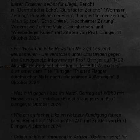
halten Experten selbst für illegal
, Bericht
in "Darmstädter Echo", "Burstädter Zeitung", "Wormser
Zeitung", Rüsselsheimer Echo", "Lampertheimer Zeitung",
"Main Spitze", "Echo Online", "Hochheimer Zeitung",
"Allgemeine Zeitung Mainz-Rheinhessen" und
"Wiesbadener Kurier" mit Zitaten von Prof. Diringer, 11.
Oktober 2024
•
Für "Hass und Fake News" im Netz gibt es jetzt
Meldestellen - Die verstoßen unter Umständen gegen
das Grundgesetz,
Interview mit Prof. Diringer auf "MDR-
Aktuell"; als Podcast abrufbar in der "ARD-Audiothek",
dort unter dem Titel "Diringer: 'Trusted Flagger'
durchsuchen Netz nach unliebsamen Äußerungen", 8.
Oktober 2024
•
Was hilft gegen Hass im Netz?,
Beitrag auf WDR3 mit
Hinweisen auf rechtliche Einschätzungen von Prof.
Diringer, 8. Oktober 2024
•
Wie ein einfacher Like im Netz zur Kündigung führen
kann,
Bericht auf "Nachrichten AG" mit Zitaten von Prof.
Diringer, 4. Oktober 2024
•
Grüner schreibt emotionalen Artikel - Özdemir sorgt für