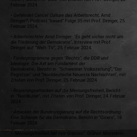
Februar 2024.
•
Gefährdet Cancel Culture das Arbeitsrecht,
Arnd
Diringer?, Podcast "based" Folge 35 mit Prof. Diringer, 25.
Februar 2024.
•
Arbeitsrechtler Arnd Diringer: "Es geht sicher nicht um
die Förderung der Demokratie"
, Interview mit Prof.
Diringer auf "Welt-TV", 25. Februar 2024.
•
Förderprogramme gegen "Rechts", die DDR und
Ideologie: Die Axt am Fundament der
Demokratie
, Bericht in "Schweriner Volkszeitung", "Der
Pegnitzer" und "Norddeutsche Neueste Nachrichten", mit
Zitaten von Prof. Diringer, 25. Februar 2024.
•
Regierungsattacken auf die Meinungsfreiheit
, Bericht
in "Nordkurier", mit Zitaten von Prof. Diringer, 24. Februar
2024
•
Attacken der Bundesregierung auf die Rechtsordnung -
Eine Schande für die Demokratie
, Bericht in "Cicero", 18.
Februar 2024
•
"Meinungsfreiheit hat ihre Grenzen": Grünen Ministerin -