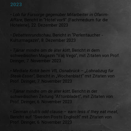
2023
•
Lob für Fürsorge gegenüber Mitarbeiter in Ofarim-
Affäre
, Bericht in "Hotel vor9" (Fachmedium für die
Hotelerie), 22. Dezember 2023
•
Debattenrundschau
, Bericht in "Perlentaucher -
Kulturmagazin", 8. Dezember 2023
•
Tjänar mindre om de äter kött
, Bericht in dem
schwedischen Magazin "Välj Vego", mit Zitaten von Prof.
Diringer, 7. November 2023
•
Mediale Kritik beim VfL Osnabrück – „Lohnabzug für
Steak-Esser“
, Bericht in „Wochenblatt“ mit Zitaten von
Prof. Diringer, 7. November 2023
•
Tjänar mindre om de äter kött
, Bericht in der
schwedischen Zeitung "Aftonbladet", mit Zitaten von
Prof. Diringer, 6. November 2023
•
German club’s odd clause – earn less if they eat meat
,
Bericht auf "Sweden Posts Englisch" mit Zitaten von
Prof. Diringer, 6. November 2023