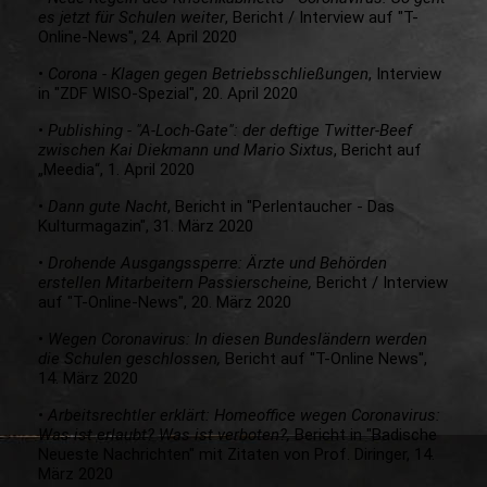
es jetzt für Schulen weiter
, Bericht / Interview auf "T-
Online-News", 24. April 2020
•
Corona - Klagen gegen Betriebsschließungen
, Interview
in "ZDF WISO-Spezial", 20. April 2020
•
Publishing - "A-Loch-Gate": der deftige Twitter-Beef
zwischen Kai Diekmann und Mario Sixtus
, Bericht auf
„Meedia“, 1. April 2020
•
Dann gute Nacht
, Bericht in "Perlentaucher - Das
Kulturmagazin", 31. März 2020
•
Drohende Ausgangssperre: Ärzte und Behörden
erstellen Mitarbeitern Passierscheine,
Bericht / Interview
auf "T-Online-News", 20. März 2020
•
Wegen Coronavirus: In diesen Bundesländern werden
die Schulen geschlossen,
Bericht auf "T-Online News",
14. März 2020
•
Arbeitsrechtler erklärt: Homeoffice wegen Coronavirus:
Was ist erlaubt? Was ist verboten?,
Bericht in "Badische
Neueste Nachrichten" mit Zitaten von Prof. Diringer, 14.
März 2020