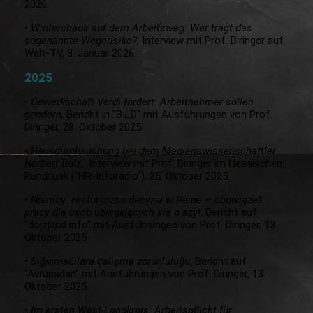
2026.
•
Winterchaos auf dem Arbeitsweg: Wer trägt das
sogenannte Wegerisiko?
, Interview mit Prof. Diringer auf
Welt-TV, 8. Januar 2026.
2025
•
Gewerkschaft Verdi fordert: Arbeitnehmer sollen
gendern
, Bericht in "BILD" mit Ausführungen von Prof.
Diringer, 28. Oktober 2025.
•
Hausdurchsuchung bei dem Medienswissenschaftler
Norbert Bolz
, Interview mit Prof. Diringer im Hessischen
Rundfunk ("HR-Inforadio"), 25. Oktober 2025.
•
Niemcy: Historyczna decyzja w Peine – obowiązek
pracy dla osób ubiegających się o azyl
, Bericht auf
"dojzland info" mit Ausführungen von Prof. Diringer, 13.
Oktober 2025
•
Sığınmacılara çalışma zorunluluğu
, Bericht auf
"Avrupadan" mit Ausführungen von Prof. Diringer, 13.
Oktober 2025
•
Im ersten West-Landkreis: Arbeitspflicht für