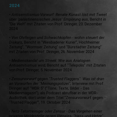
2024
•
Antisemitismus-Vorwurf: Renate Künast löst mit Tweet
über 'palästinensischen Jesus' Empörung aus
, Bericht in
"Die Welt" mit Zitaten von Prof. Diringer, 23. Dezember
2024
•
Von Ohrfeigen und Schwachköpfen - wohin steuert der
Diskurs
, Bericht in "Wiesbadener Kurier", Hochheimer
Zeitung", "Wormser Zeitung" und "Bürstädter Zeitung"
mit Zitaten von Prof. Diringer, 26. November 2024
•
Medienskandal um Streek: Wie aus Analogien
Antisemitismus wird
, Bericht auf "Telepolis" mit Zitaten
von Prof. Diringer, 5. November 2024
•
Zensurvorwurf gegen "Trusted Flaggers": Was ist dran
an Vorwürfen der "Meinungspolizei"
, Interview mit Prof.
Diringer auf "WDR 5" ("Töne, Texte, Bilder - Das
Medienmagazin"); als Podcast abrufbar in der WDR-
Audiothek, dort unter dem Titel "Zensurvorwurf gegen
'Trusted Flagger'", 19. Oktober 2024
•
Netz-Tatortreiniger oder Zensur - Das Vorgehen einer
privaten Meldestelle gegen Illegales, "Hass und Hetze"