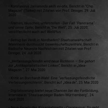
•
Koronavirüs zamaninda akilli ev-ofis
, Bericht in "Chip
Magazin" (Türkei) mit Zitaten von Prof. Diringer, 29. Juli
2020
•
Framen, täuschen, unterstellen - Der Fall "Panorama"
und seine Opfer,
Bericht in "Die Welt", 25. Juli 2020;
veröffentlicht auch auf WeltPlus
•
Betrug bei Verdi in Nordbaden? Staatsanwaltschaft
Mannheim durchsucht Gewerkschaftszentrale
, Bericht in
Badische Neueste Nachrichten mit Zitaten von Prof.
Diringer, 24. Juli 2020
•
„Verfassungsfeindin wird neue Richterin – Sie gehört
zur „Antikapitalistischen Linken“
, Bericht in „Idea-
Magazin “, 27. Mai 2020
•
Kritik an Borchardt-Wahl: Eine "verfassungsfeindliche
Verfassungsrichterin"
, Bericht auf „Idea.de“, 25. Mai 2020
•
Digitalisierung bietet neue Chancen bei der Fortbildung
,
Interview in "Staatsanzeiger Baden-Württemberg", 24.
April 2020
•
Neue Regeln des Krisenkabinetts - Coronavirus: So geht