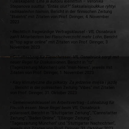
•
Jalskapallo: Liha ja autoilu kiellettiin – Veronika
Stepanova suuttui: ”Entäs olut?” Saksalaisjoukkue ryhtyi
radikaaleihin toimiin
, Bericht in der finnischen Zeitung
"Iltalehti" mit Zitaten von Prof. Diringer, 4. November
2023
•
Rechtlich fragwürdige Vertragsklausel - VfL Osnabrück
zahlt Mitarbeitern bei Fleischverzicht mehr Lohn
, Bericht
in "top agrar online" mit Zitaten von Prof. Diringer, 3.
November 2023
•
Gehaltsabzug für Fleischesser: VfL Osnabrück sorgt mit
neuer Regel für Diskussionen
, Bericht in "tz"
(Tageszeitung München) und "msn-News", jeweils mit
Zitaten von Prof. Diringer, 1. November 2023
•
Kary klimatyczne dla piłkarzy. Za jedzenie mięsa i jazdę
..
., Bericht in der polnischen Zeitung "Vibes" mit Zitaten
von Prof. Diringer, 31. Oktober 2023
•
Gemeinwohlklausel im Arbeitsvertrag - Lohnabzug für
Fleisch essen: Neue Regel beim VfL Osnabrück
polarisiert
, Bericht in "Stuttgarter Zeitung", "Cannstatter
Zeitung", "Baden Online", "Eßlinger Zeitung",
"Tageszeitung München" und "Stuttgarter Nachrichten",
jeweils mit Zitaten von Prof. Diringer, 31. Oktober 2023