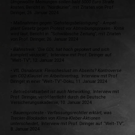
Umgewollte Meinungen sollen bald 5000 Euro Strafe
kosten
, Bericht in "Nordkurier", mit Zitaten von Prof.
Diringer, 26. Januar 2024
•
Maßnahmen gegen "Gehsteigsbelästigung" - Ampel
plant Gesetz gegen Protest vor Abtreibungspraxen - Kritik
wird laut
, Bericht in "Schwäbische Zeitung", mit Zitaten
von Prof. Diringer, 26. Januar 2024
•
Bahnstreik: "Die GDL hat hoch gepokert und sich
komplett verzockt"
, Interview mit Prof. Diringer auf
"Welt-TV", 12. Januar 2024
•
VfL Osnabrück: Fleischeslust im Abseits? Kontroverse
um CO2-Klausel im Arbeitsvertrag
, Interview mit Prof.
Diringer in einer "Welt-TV"-Doku, 11. Januar 2024
•
Betriebsratsarbeit ist auch Networking
, Interview mit
Prof. Diringer, veröffentlicht durch die Deutsche
Versicherungsakademie, 10. Januar 2024
•
Bauernproteste - Verfassungsrechtler erklärt, was
Trecker-Blockaden von Klima-Kleber-Aktionen
unterscheidet
, Interview mit Prof. Diringer auf "Welt-TV",
8. Januar 2024