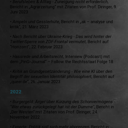
•
Berufsleben & Alltag - Zuneigung nicht erforderlich
,
Bericht in „Agrarzeitung“ mit Zitaten von Prof. Diringer, 9.
Juni 2023
•
Ampeln und Gesslerhüte
, Bericht in „ak – analyse und
kritik“, 21. März 2023
•
Nach Bericht über Ukraine-Krieg - Das wird hinter der
Twitter-Sperre von ZDF-Frontal vermutet
, Bericht auf
"Horizont", 22. Februar 2023
•
Hassrede und Arbeitsrecht
, Interview (Podcast) mit
dem „PinG-Journal“ – Follow the Rechtsstaat Folge 18
•
Kritik an Grundgesetzänderung - Wie eine KI über den
Begriff der sexuellen Identität philosophiert
, Bericht auf
„queer.de“, 26. Januar 2023
2022
•
Bürgergeld: Ärger über Kürzung des Schonvermögens -
"Wer etwas zurückgelegt hat ist der Dumme"
, Bericht in
„Der Westen“ mit Zitaten von Prof. Diringer, 24.
November 2022
•
Experte: Politik soll sich mehr abgrenzen
, Bericht in