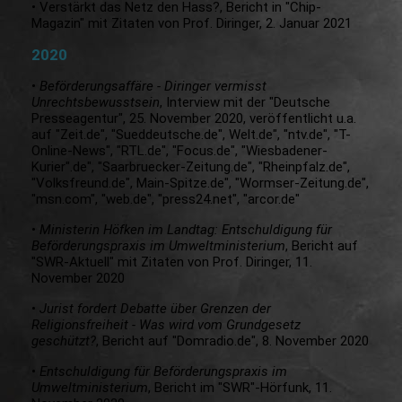
• Verstärkt das Netz den Hass?, Bericht in "Chip-
Magazin" mit Zitaten von Prof. Diringer, 2. Januar 2021
2020
•
Beförderungsaffäre - Diringer vermisst
Unrechtsbewusstsein
, Interview mit der "Deutsche
Presseagentur", 25. November 2020, veröffentlicht u.a.
auf "Zeit.de", "Sueddeutsche.de", Welt.de", "ntv.de", "T-
Online-News", "RTL.de", "Focus.de", "Wiesbadener-
Kurier".de", "Saarbruecker-Zeitung.de", "Rheinpfalz.de",
"Volksfreund.de", Main-Spitze.de", "Wormser-Zeitung.de",
"msn.com", "web.de", "press24.net", "arcor.de"
•
Ministerin Höfken im Landtag: Entschuldigung für
Beförderungspraxis im Umweltministerium
, Bericht auf
"SWR-Aktuell" mit Zitaten von Prof. Diringer, 11.
November 2020
•
Jurist fordert Debatte über Grenzen der
Religionsfreiheit - Was wird vom Grundgesetz
geschützt?
, Bericht auf "Domradio.de", 8. November 2020
•
Entschuldigung für Beförderungspraxis im
Umweltministerium
, Bericht im "SWR"-Hörfunk, 11.